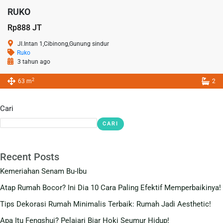
RUKO
Rp888 JT
Jl.Intan 1,Cibinong,Gunung sindur
Ruko
3 tahun ago
2
63 m
2
Cari
CARI
Recent Posts
Kemeriahan Senam Bu-Ibu
Atap Rumah Bocor? Ini Dia 10 Cara Paling Efektif Memperbaikinya!
Tips Dekorasi Rumah Minimalis Terbaik: Rumah Jadi Aesthetic!
Apa Itu Fengshui? Pelajari Biar Hoki Seumur Hidup!