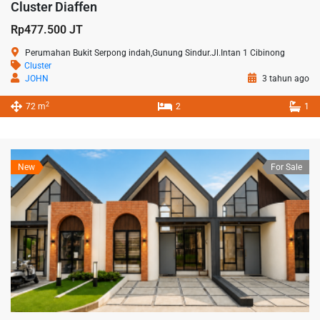
Cluster Diaffen
Rp477.500 JT
Perumahan Bukit Serpong indah,Gunung Sindur.Jl.Intan 1 Cibinong
Cluster
JOHN
3 tahun ago
2
72 m
2
1
New
For Sale