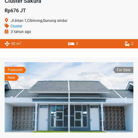
Cluster Sakura
Rp676 JT
Jl.Intan 1,Cibinong,Gunung sindur
Cluster
3 tahun ago
2
50 m
3
2
Featured
For Sale
New