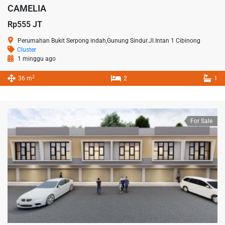
CAMELIA
Rp555 JT
Perumahan Bukit Serpong indah,Gunung Sindur.Jl.Intan 1 Cibinong
Cluster
1 minggu ago
2
36 m
2
1
For Sale